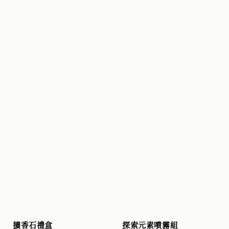
擴香石禮盒
探索元素噴霧組