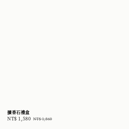
擴香石禮盒
Sale
NT$ 1,580
Regular
NT$ 1,860
price
price