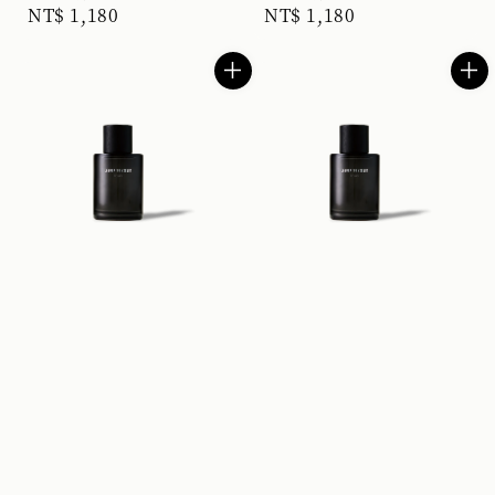
Regular
NT$ 1,180
Regular
NT$ 1,180
price
price