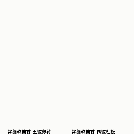
常態款擴香-五號薄荷
常態款擴香-四號杜松